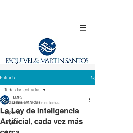
Entrada
Todas las entradas
EMPS
Todas las entradas
24 ene 2024
2 min de lectura
La Ley de lnteligencia
Español
Artificial, cada vez más
English
cerca
中文