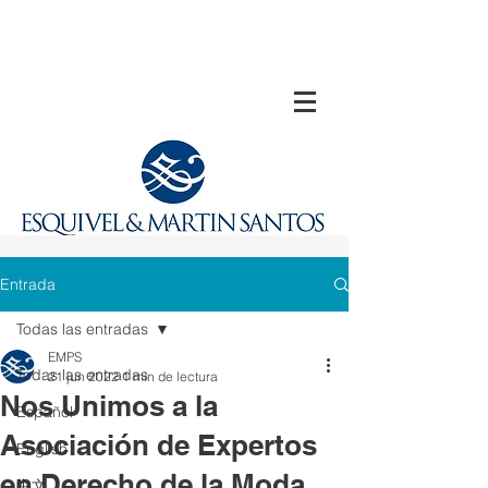
Entrada
Todas las entradas
EMPS
Todas las entradas
21 jun 2022
1 min de lectura
Nos Unimos a la
Español
Asociación de Expertos
English
en Derecho de la Moda
中文