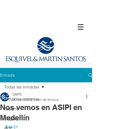
Entrada
Todas las entradas
EMPS
Todas las entradas
30 nov 2022
1 min de lectura
Nos vemos en ASIPI en
Español
Medellín
English
#asipi
中文