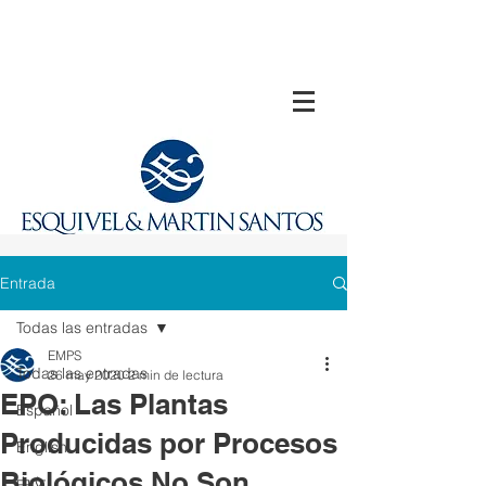
Entrada
Todas las entradas
EMPS
Todas las entradas
26 may 2020
2 min de lectura
EPO: Las Plantas
Español
Producidas por Procesos
English
Biológicos No Son
中文