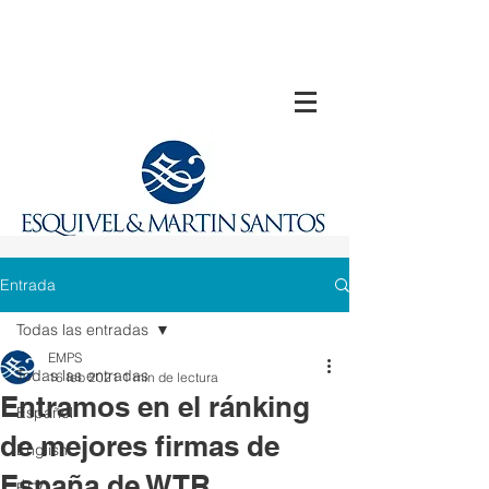
Entrada
Todas las entradas
EMPS
Todas las entradas
16 feb 2021
1 min de lectura
Entramos en el ránking
Español
de mejores firmas de
English
España de WTR
中文