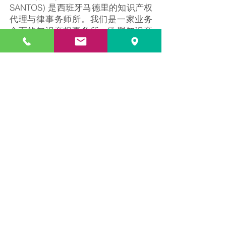
SANTOS) 是西班牙马德里的知识产权
代理与律事务师所。我们是一家业务
全面的知识产权事务所，欧盟知识产
权局和欧洲专利局之前的官方代理。
我们在商标、外观设计、专利、版权
的注册和诉讼，反假冒策略，知识产
权和域名等方面为客户提供广泛的法
律服务。