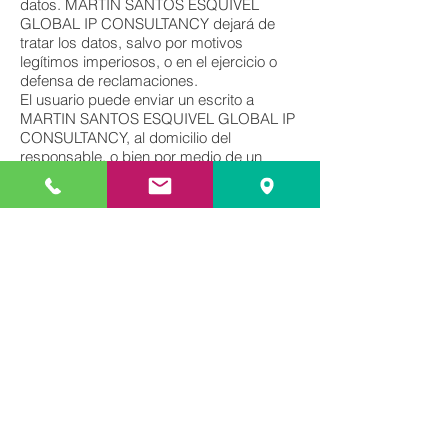
datos. MARTIN SANTOS ESQUIVEL
GLOBAL IP CONSULTANCY dejará de
tratar los datos, salvo por motivos
legítimos imperiosos, o en el ejercicio o
defensa de reclamaciones.
El usuario puede enviar un escrito a
MARTIN SANTOS ESQUIVEL GLOBAL IP
CONSULTANCY, al domicilio del
responsable, o bien por medio de un
correo electrónico indicado en el
encabezado de la presente Política,
adjuntando fotocopia de su documento de
identidad, en cualquier momento y de
manera gratuita, para:
Revocar los consentimientos otorgados.
Obtener confirmación acerca de si se
están tratando datos personales que
conciernen al Usuario o no.
Acceder a sus datos personales.
Rectificar los datos inexactos o
incompletos.
Solicitar la supresión de sus datos
cuando, entre otros motivos, los datos ya