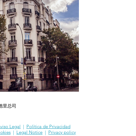
德里总司
viso Legal
|
Política de Privacidad
okies
|
Legal Notice
|
Privacy policy