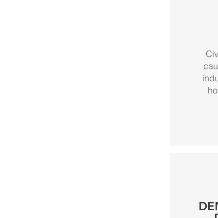
Civ
cau
indu
ho
DE