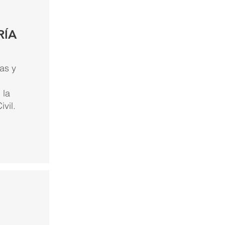
RÍA
as y
 la
ivil.