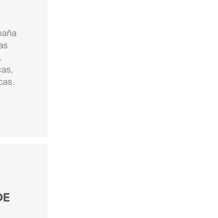
paña
as
.
cas,
cas.
DE