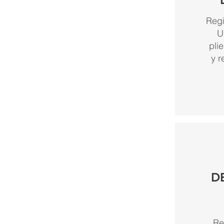
Regi
U
pli
y r
D
Re