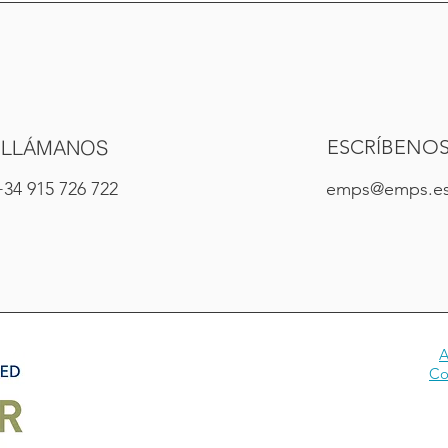
LLÁMANOS
ESCRÍBENO
34 915 726 722
emps@emps.e
A
Co