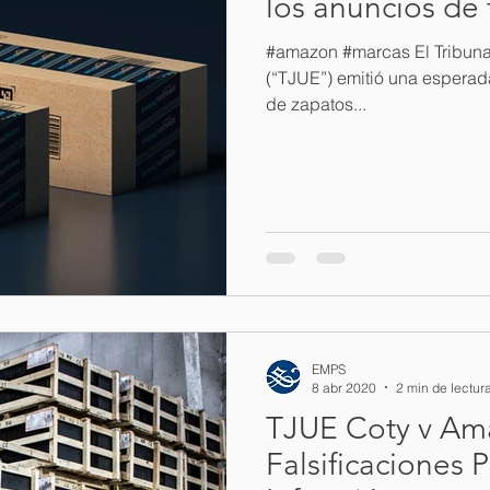
los anuncios de 
#amazon #marcas El Tribunal
(“TJUE”) emitió una esperada
de zapatos...
EMPS
8 abr 2020
2 min de lectur
TJUE Coty v Am
Falsificaciones 