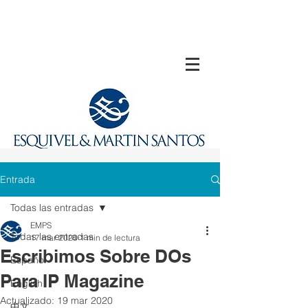
Entrada
Todas las entradas
EMPS
Todas las entradas
17 mar 2020
1 min de lectura
Escribimos Sobre DOs
Español
Para IP Magazine
English
Actualizado:
19 mar 2020
中文