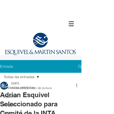
Entrada
Todas las entradas
EMPS
Todas las entradas
19 nov 2025
1 min de lectura
Adrian Esquivel
Español
Seleccionado para
English
Comité de la INTA
中文