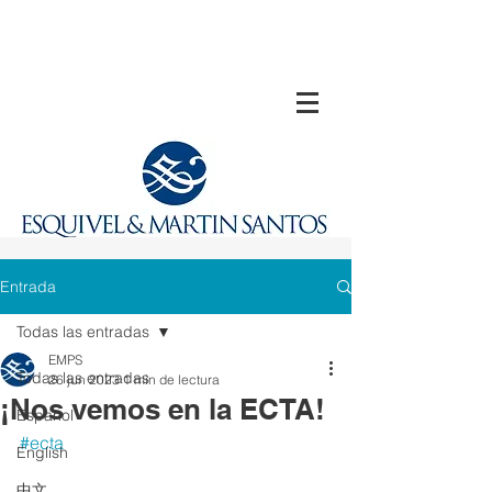
Entrada
Todas las entradas
EMPS
Todas las entradas
26 jun 2023
1 min de lectura
¡Nos vemos en la ECTA!
Español
#ecta
English
中文