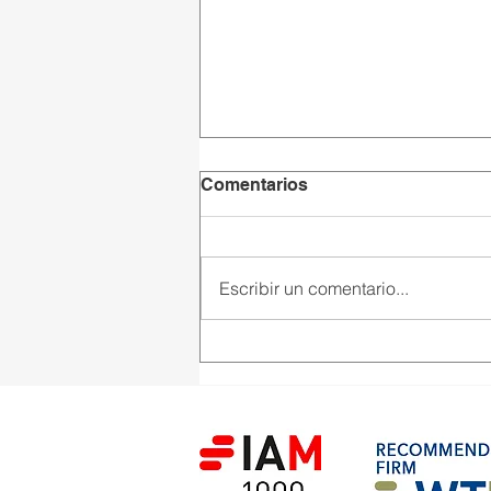
Comentarios
Escribir un comentario...
WTR: Victoria Sofía Martín,
una de las abogadas top de
IP en España