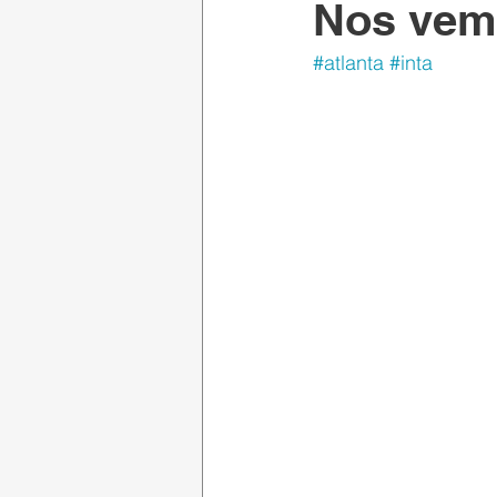
Nos vemo
#atlanta
#inta