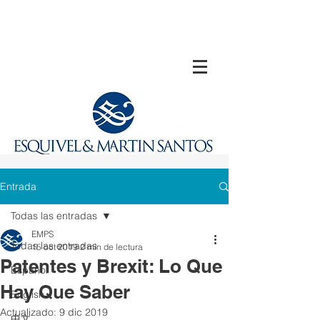
Entrada
Todas las entradas
EMPS
Todas las entradas
15 oct 2019
2 min de lectura
Patentes y Brexit: Lo Que
Español
Hay Que Saber
English
Actualizado:
9 dic 2019
中文