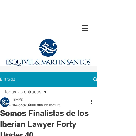
Entrada
Todas las entradas
EMPS
Todas las entradas
24 oct 2020
1 min de lectura
Somos Finalistas de los
Español
Iberian Lawyer Forty
English
Under 40
中文