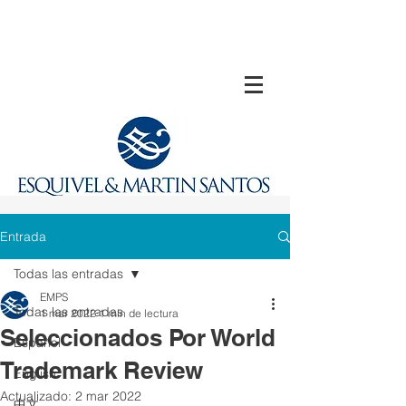
Entrada
Todas las entradas
EMPS
Todas las entradas
1 mar 2022
1 min de lectura
Seleccionados Por World
Español
Trademark Review
English
Actualizado:
2 mar 2022
中文