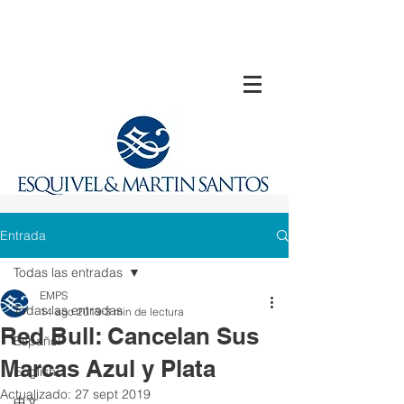
Entrada
Todas las entradas
EMPS
Todas las entradas
14 ago 2019
3 min de lectura
Red Bull: Cancelan Sus
Español
Marcas Azul y Plata
English
Actualizado:
27 sept 2019
中文