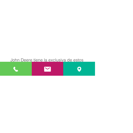
John Deere tiene la exclusiva de estos 
colores en su sector
Esta decisión nos recuerda una vez 
más que, en un mundo saturado de 
registros de marca, es imprescindible 
ser muy detallado y concreto en la 
descripción de la marca, así como fiel 
con el uso de la misma.