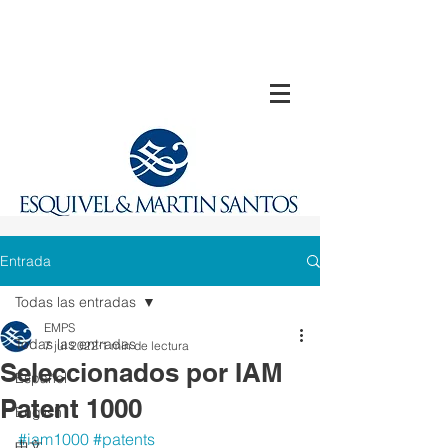
Entrada
Todas las entradas
EMPS
Todas las entradas
7 jul 2022
1 min de lectura
Seleccionados por IAM
Español
Patent 1000
English
#iam1000
#patents
中文